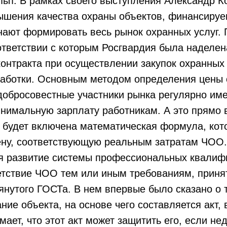
пыт. В рамках своего выступления Александр 
ения качества охраны объектов, финансируемы
ают формировать весь рынок охранных услуг. 
ответствии с которым Росгвардия была наделе
онтракта при осуществлении закупок охранных 
аботки. Основным методом определения цены о
добросовестные участники рынка регулярно име
нимальную зарплату работникам. А это прямо в
будет включена математическая формула, кото
цену, соответствующую реальным затратам ЧОО
ся развитие системы профессиональных квалиф
етствие ЧОО тем или иным требованиям, приня
нутого ГОСТа. В нем впервые было сказано о т
ние объекта, на основе чего составляется акт
ет, что этот акт может защитить его, если нед