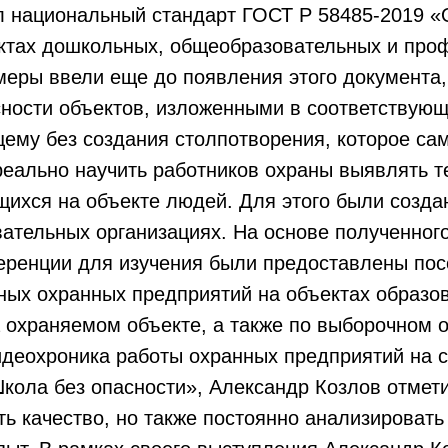
л национальный стандарт ГОСТ Р 58485-2019 «
ектах дошкольных, общеобразовательных и про
еры ввели еще до появления этого документа,
ности объектов, изложенными в соответствующ
му без создания столпотворения, которое само
еально научить работников охраны выявлять т
щихся на объекте людей. Для этого были созда
вательных организациях. На основе полученно
еренции для изучения были предоставлены пос
ных охранных предприятий на объектах образо
 охраняемом объекте, а также по выборочном 
идеохроника работы охранных предприятий на 
ола без опасности», Александр Козлов отмети
ь качество, но также постоянно анализировать