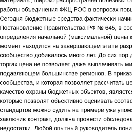
материалы, широко распространяя полезный о
работы объединения ФКЦ РОС в вопросах повыш
Сегодня бюджетные средства фактически начин
Постановление Правительства РФ № 645, в со
определения начальной (максимальной) цены к
момент находится на завершающем этапе разр
сообщество добивалось много лет. До сих пор 
торгах цена не позволяет даже выплачивать ми
подавляющем большинстве регионов. В приказ 
сообщества, и которая позволяет рассчитать 
качество охраны бюджетных объектов, являет
которые позволят объективно оценивать соотв
стандартов можно судить на примере уже упомя
заключив контракт, должна провести обследова
недостатки. Любой опытный руководитель понима