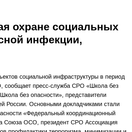
ая охране социальных
сной инфекции,
ъектов социальной инфраструктуры в период
О, сообщает пресс-служба СРО «Школа без
Школа без опасности», представители
ей России. Основными докладчиками стали
опасности «Федеральный координационный
та Союза ОСО, президент СРО Ассоциация
сов профилактики терроризма, минимизации и