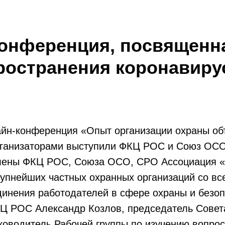
конференция, посвященн
ространения коронавиру
айн-конференция «Опыт организации охраны об
организаторами выступили ФКЦ РОС и Союз ОС
члены ФКЦ РОС, Союза ОСО, СРО Ассоциация «
упнейших частных охранных организаций со вс
динения работодателей в сфере охраны и без
КЦ РОС Александр Козлов, председатель Сове
ководитель Рабочей группы по изучению вопро