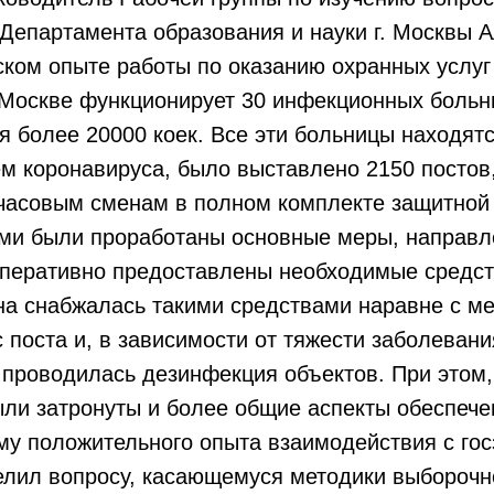
 Департамента образования и науки г. Москвы 
ском опыте работы по оказанию охранных услуг
 Москве функционирует 30 инфекционных больн
 более 20000 коек. Все эти больницы находят
м коронавируса, было выставлено 2150 постов,
хчасовым сменам в полном комплекте защитно
и были проработаны основные меры, направле
оперативно предоставлены необходимые средст
а снабжалась такими средствами наравне с ме
 поста и, в зависимости от тяжести заболеван
о проводилась дезинфекция объектов. При этом
ли затронуты и более общие аспекты обеспече
му положительного опыта взаимодействия с го
елил вопросу, касающемуся методики выборочн